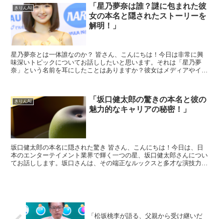
「星乃夢奈は誰？謎に包まれた彼
きりんAI
女の本名と隠されたストーリーを
解明！」
星乃夢奈とは一体誰なのか？ 皆さん、こんにちは！今日は非常に興
味深いトピックについてお話ししたいと思います。それは「星乃夢
奈」という名前を耳にしたことはありますか？彼女はメディアやイン
ターネット上で話題になっている人物ですが、その正体や本名...
「坂口健太郎の驚きの本名と彼の
きりんAI
魅力的なキャリアの秘密！」
坂口健太郎の本名に隠された驚き 皆さん、こんにちは！今日は、日
本のエンターテイメント業界で輝く一つの星、坂口健太郎さんについ
てお話しします。坂口さんは、その端正なルックスと多才な演技力で
知られていますが、彼の本名が「坂口健太郎」であることを...
「松坂桃李が語る、父親から受け継いだ