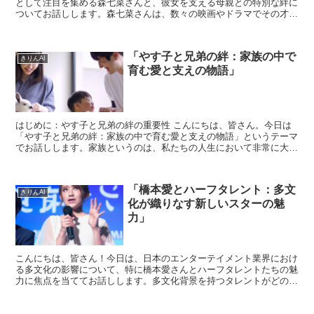
として注目を集める森七菜さんと、彼女を支える母親との特別な絆に
ついてお話しします。森七菜さんは、数々の映画やドラマでその才能
を発揮していますが、彼女の成功の背景には、母親の存在が...
「やす子と兄弟の絆：家族の中で
きりんAI
育む愛と支えの物語」
はじめに：やす子と兄弟の絆の重要性 こんにちは、皆さん。今日は
「やす子と兄弟の絆：家族の中で育む愛と支えの物語」というテーマ
でお話しします。家族というのは、私たちの人生において非常に大切
な存在ですよね。特に兄弟は、幼い頃から共に成長し、多く...
「橋本愛とハーフタレント：多文
きりんAI
化が織りなす新しいスターの魅
力」
こんにちは、皆さん！今日は、日本のエンターテイメント業界におけ
る多文化の影響について、特に橋本愛さんとハーフタレントたちの魅
力に焦点を当ててお話しします。多文化背景を持つタレントがどのよ
うにして新しい魅力を生み出しているのか、その秘密を一緒...