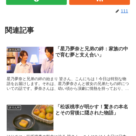
111
関連記事
「星乃夢奈と兄弟の絆：家族の中
きりんAI
で育む夢と支え合い」
星乃夢奈と兄弟の絆の始まり 皆さん、こんにちは！今日は特別な物
語をお届けします。それは、星乃夢奈さんと彼女の兄弟たちの絆につ
いての話です。夢奈さんは、幼い頃から演劇に情熱を持っており、そ
の夢を追い続ける中で、彼女の兄弟がどのように支えとなっ...
「松坂桃李が明かす！驚きの本名
きりんAI
とその背後に隠された物語」