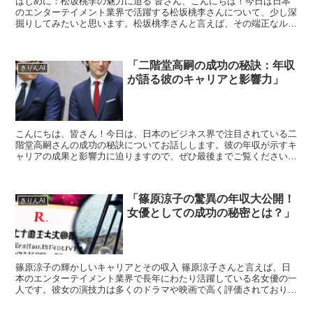
はじめに：松坂桃李の魅力に迫る 皆さん、こんにちは！今日は日本
のエンターテイメント業界で活躍する松坂桃李さんについて、少し深
掘りしてみたいと思います。松坂桃李さんと言えば、その端正なルッ
クスと卓越した演技力で、多くの映画やドラマに出演し、幅...
「二階堂高嗣の成功の秘訣：年収
きりんAI
が語る彼のキャリアと影響力」
こんにちは、皆さん！今日は、日本のビジネス界で注目されている二
階堂高嗣さんの成功の秘訣についてお話しします。彼の年収が示すキ
ャリアの成果と影響力に迫りますので、ぜひ最後までご覧ください。
二階堂高嗣とは？ 二階堂高嗣さんは、日本のビジネスマ...
「篠原涼子の驚異の年収大公開！
きりんAI
女優としての成功の秘密とは？」
篠原涼子の輝かしいキャリアとその収入 篠原涼子さんと言えば、日
本のエンターテイメント業界で長年にわたり活躍している名女優の一
人です。彼女の演技力は多くのドラマや映画で高く評価されており、
その魅力は年齢を重ねるごとに増しているように感じます。...