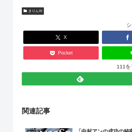
きりんAI
シ
X
Pocket
111
関連記事
「中村アンの成功の秘