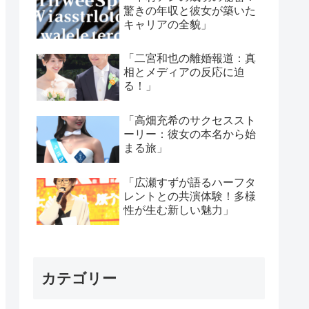
驚きの年収と彼女が築いた
キャリアの全貌」
「二宮和也の離婚報道：真
相とメディアの反応に迫
る！」
「高畑充希のサクセススト
ーリー：彼女の本名から始
まる旅」
「広瀬すずが語るハーフタ
レントとの共演体験！多様
性が生む新しい魅力」
カテゴリー