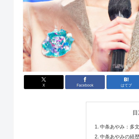
X
Facebook
はてブ
目
中条あやみ：多
中条あやみの経