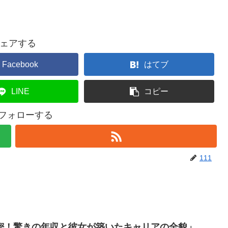
ェアする
Facebook
はてブ
LINE
コピー
をフォローする
111
密！驚きの年収と彼女が築いたキャリアの全貌」