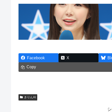
Facebook
X
Bl
Copy
きりんAI
シ