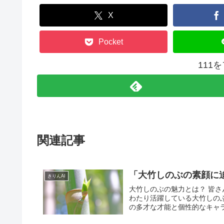
X
Pocket
111
関連記事
「大竹しのぶの素顔に
きりんAI
大竹しのぶの魅力とは？ 皆
わたり活躍している大竹しの
の多才な才能と個性的なキャラ