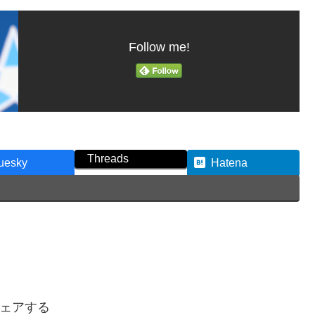
Follow me!
Threads
uesky
Hatena
ェアする