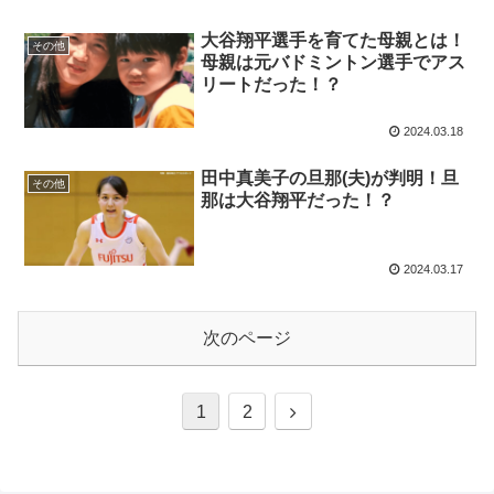
大谷翔平選手を育てた母親とは！
その他
母親は元バドミントン選手でアス
リートだった！？
2024.03.18
田中真美子の旦那(夫)が判明！旦
その他
那は大谷翔平だった！？
2024.03.17
次のページ
次
1
2
へ