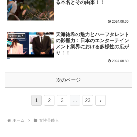
る本名とその由来！！
2024.08.30
天海祐希の魅力とハーフタレント
女性芸能人
の影響力：日本のエンターテイン
メント業界における多様性の広が
り！！
2024.08.30
次のページ
次
1
2
3
…
23
へ
ホーム
女性芸能人